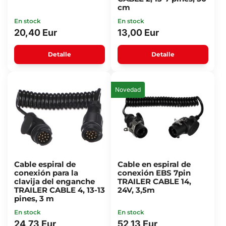
cm
En stock
En stock
20,40 Eur
13,00 Eur
Detalle
Detalle
Novedad
Cable espiral de
Cable en espiral de
conexión para la
conexión EBS 7pin
clavija del enganche
TRAILER CABLE 14,
TRAILER CABLE 4, 13-13
24V, 3,5m
pines, 3 m
En stock
En stock
24,73 Eur
52,13 Eur