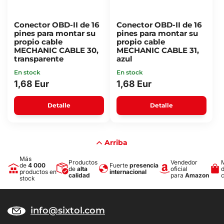
Conector OBD-II de 16
Conector OBD-II de 16
pines para montar su
pines para montar su
propio cable
propio cable
MECHANIC CABLE 30,
MECHANIC CABLE 31,
transparente
azul
En stock
En stock
1,68 Eur
1,68 Eur
Detalle
Detalle
Arriba
Más
Productos
Vendedor
de
4 000
Fuerte
presencia
de
alta
oficial
productos en
internacional
calidad
para
Amazon
stock
info@sixtol.com