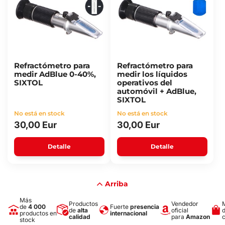
Refractómetro para
Refractómetro para
medir AdBlue 0-40%,
medir los líquidos
SIXTOL
operativos del
automóvil + AdBlue,
SIXTOL
No está en stock
No está en stock
30,00 Eur
30,00 Eur
Detalle
Detalle
Arriba
Más
Productos
Vendedor
de
4 000
Fuerte
presencia
de
alta
oficial
productos en
internacional
calidad
para
Amazon
stock