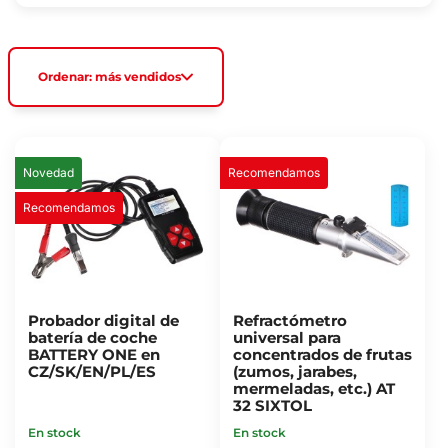
Ordenar: más vendidos
Novedad
Recomendamos
Recomendamos
Probador digital de
Refractómetro
batería de coche
universal para
BATTERY ONE en
concentrados de frutas
CZ/SK/EN/PL/ES
(zumos, jarabes,
mermeladas, etc.) AT
32 SIXTOL
En stock
En stock