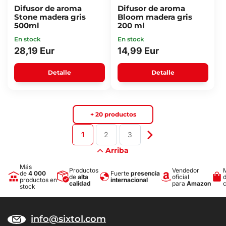
Difusor de aroma
Difusor de aroma
Stone madera gris
Bloom madera gris
500ml
200 ml
En stock
En stock
28,19 Eur
14,99 Eur
Detalle
Detalle
+ 20 productos
1
2
3
Arriba
Más
Productos
Vendedor
de
4 000
Fuerte
presencia
de
alta
oficial
productos en
internacional
calidad
para
Amazon
stock
info@sixtol.com