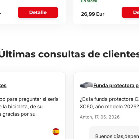
En stock
Detalle
De
r
26,99 Eur
Últimas consultas de cliente
kes
Funda protectora
o para preguntar si sería
¿Es la funda protectora
la bicicleta, de su
XC60, año modelo 2026?
 gracias por su
Anton, 17. 06. 2026
Buenos días,depen