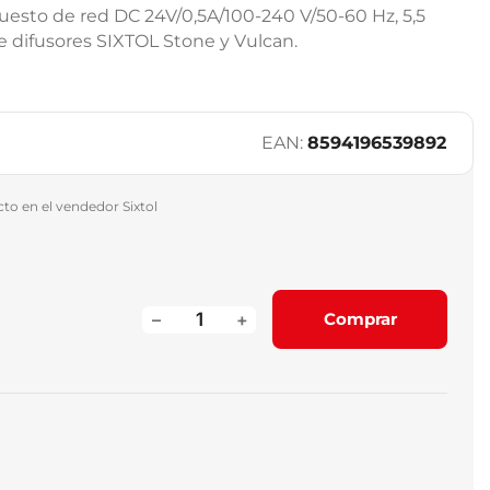
esto de red DC 24V/0,5A/100-240 V/50-60 Hz, 5,5
 difusores SIXTOL Stone y Vulcan.
EAN:
8594196539892
o en el vendedor Sixtol
–
+
Comprar