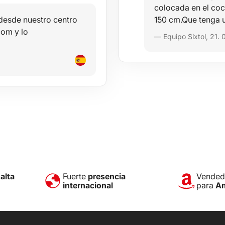
colocada en el co
 desde nuestro centro
150 cm.Que tenga u
com y lo
— Equipo Sixtol, 21.
e
alta
Fuerte
presencia
Vendedo
internacional
para
A