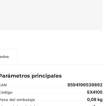
nados
Parámetros principales
8594196539892
EAN
SX4105
Código
0,08 kg
Peso del embalaje