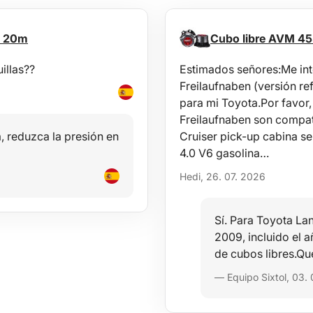
T 20m
Cubo libre AVM 45
illas??
Estimados señores:Me in
Freilaufnaben (versión ref
para mi Toyota.Por favo
Freilaufnaben son compat
, reduzca la presión en
Cruiser pick-up cabina s
4.0 V6 gasolina…
Hedi, 26. 07. 2026
Sí. Para Toyota La
2009, incluido el 
de cubos libres.Qu
— Equipo Sixtol, 03.