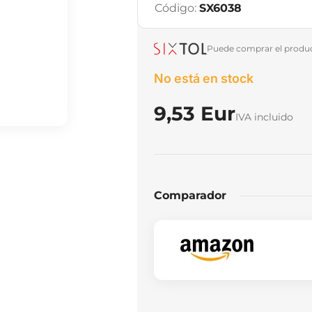
Código:
SX6038
Puede comprar el product
No está en stock
9,53 Eur
IVA incluido
Comparador