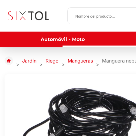
Automóvil - Moto
Jardín
Riego
Mangueras
Manguera nebu