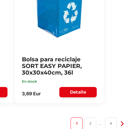
Bolsa para reciclaje
SORT EASY PAPIER,
30x30x40cm, 36l
En stock
Detalle
3,69 Eur
1
2
…
4