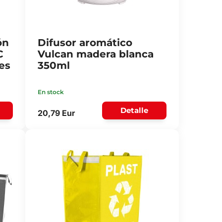
ón
Difusor aromático
C
Vulcan madera blanca
es
350ml
En stock
Detalle
20,79 Eur