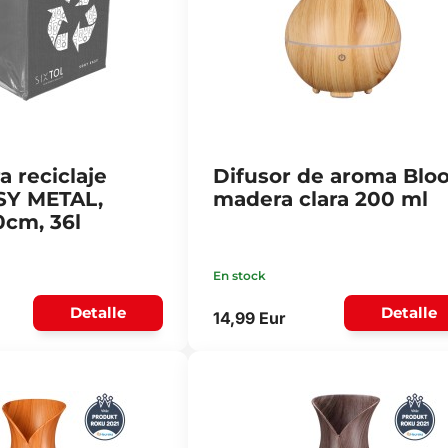
a reciclaje
Difusor de aroma Blo
SY METAL,
madera clara 200 ml
cm, 36l
En stock
Detalle
Detalle
14,99 Eur