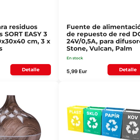
ara residuos
Fuente de alimentaci
os SORT EASY 3
de repuesto de red D
0x30x40 cm, 3 x
24V/0,5A, para difusor
s
Stone, Vulcan, Palm
En stock
Detalle
Detalle
5,99 Eur