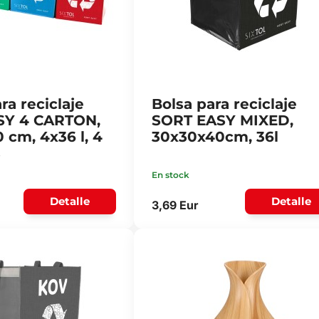
ra reciclaje
Bolsa para reciclaje
SY 4 CARTON,
SORT EASY MIXED,
 cm, 4x36 l, 4
30x30x40cm, 36l
s
En stock
Detalle
Detalle
3,69 Eur