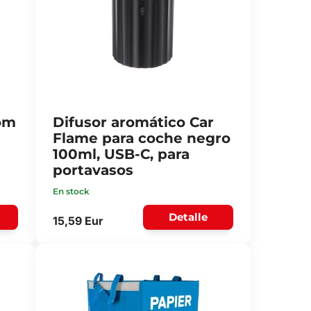
om
Difusor aromático Car
Flame para coche negro
100ml, USB-C, para
portavasos
En stock
Detalle
15,59 Eur