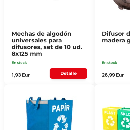
Mechas de algodón
Difusor 
universales para
madera g
difusores, set de 10 ud.
8x125 mm
En stock
En stock
Detalle
1,93 Eur
26,99 Eur