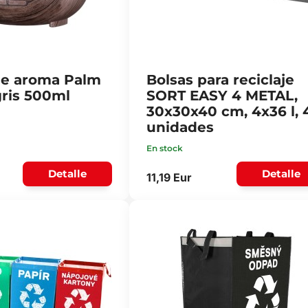
de aroma Palm
Bolsas para reciclaje
ris 500ml
SORT EASY 4 METAL,
30x30x40 cm, 4x36 l, 
unidades
En stock
Detalle
Detalle
11,19 Eur