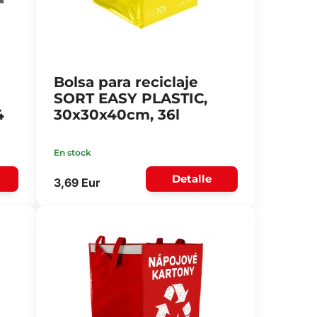
Bolsa para reciclaje
SORT EASY PLASTIC,
4
30x30x40cm, 36l
En stock
Detalle
3,69 Eur