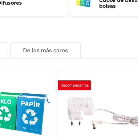
Cubos de basu
ifusores
bolsas
De los más caros
Recomendamos