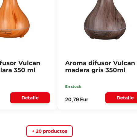
fusor Vulcan
Aroma difusor Vulcan
lara 350 ml
madera gris 350ml
En stock
Detalle
Detalle
20,79 Eur
+ 20 productos