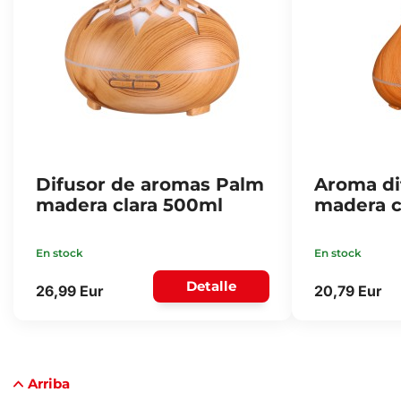
Difusor de aromas Palm
Aroma di
madera clara 500ml
madera c
En stock
En stock
Detalle
26,99 Eur
20,79 Eur
Arriba