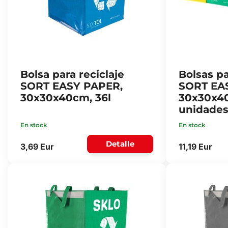
Bolsa para reciclaje
Bolsas pa
SORT EASY PAPER,
SORT EA
30x30x40cm, 36l
30x30x40
unidade
En stock
En stock
Detalle
3,69 Eur
11,19 Eur