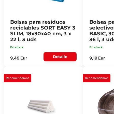
Bolsas para residuos
Bolsas p
reciclables SORT EASY 3
selectiv
SLIM, 18x30x40 cm, 3 x
BASIC, 3
22 l, 3 uds
36 l, 3 ud
En stock
En stock
Detalle
9,49 Eur
9,19 Eur
Recomendamos
Recomendamos