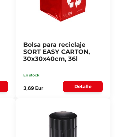
Bolsa para reciclaje
SORT EASY CARTON,
30x30x40cm, 36l
En stock
Detalle
3,69 Eur