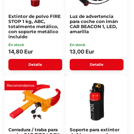
Extintor de polvo FIRE
Luz de advertencia
STOP 1 kg, ABC,
para coche con imán
totalmente metálico,
CAR BEACON 1, LED,
con soporte metálico
amarilla
incluido
En stock
En stock
14,80 Eur
13,00 Eur
Detalle
Detalle
Recomendamos
Cerradura / traba para
Soporte para extintor