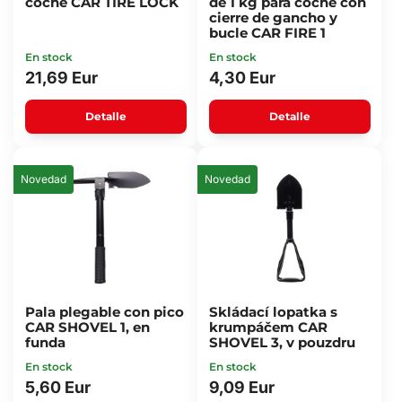
coche CAR TIRE LOCK
de 1 kg para coche con
cierre de gancho y
bucle CAR FIRE 1
En stock
En stock
21,69 Eur
4,30 Eur
Detalle
Detalle
Novedad
Novedad
Pala plegable con pico
Skládací lopatka s
CAR SHOVEL 1, en
krumpáčem CAR
funda
SHOVEL 3, v pouzdru
En stock
En stock
5,60 Eur
9,09 Eur