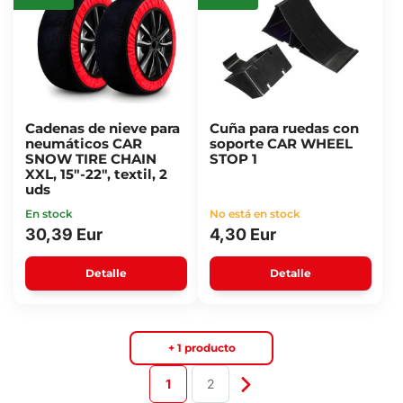
Cadenas de nieve para
Cuña para ruedas con
neumáticos CAR
soporte CAR WHEEL
SNOW TIRE CHAIN
STOP 1
XXL, 15"-22", textil, 2
uds
En stock
No está en stock
30,39 Eur
4,30 Eur
Detalle
Detalle
+ 1 producto
1
2