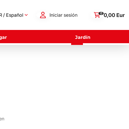
0
0,00 Eur
 / Español
Iniciar sesión
gar
Jardín
 en