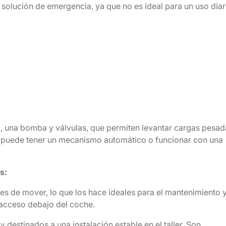
lución de emergencia, ya que no es ideal para un uso diar
ico, una bomba y válvulas, que permiten levantar cargas pesa
po puede tener un mecanismo automático o funcionar con una
s:
les de mover, lo que los hace ideales para el mantenimiento 
 acceso debajo del coche.
 destinados a una instalación estable en el taller. Son