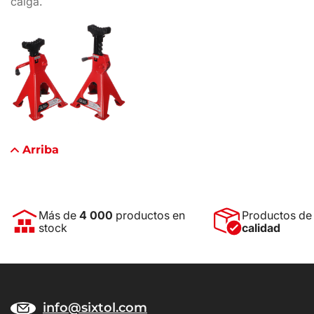
caiga.
Arriba
Más de
4 000
productos en
Productos d
stock
calidad
info@sixtol.com