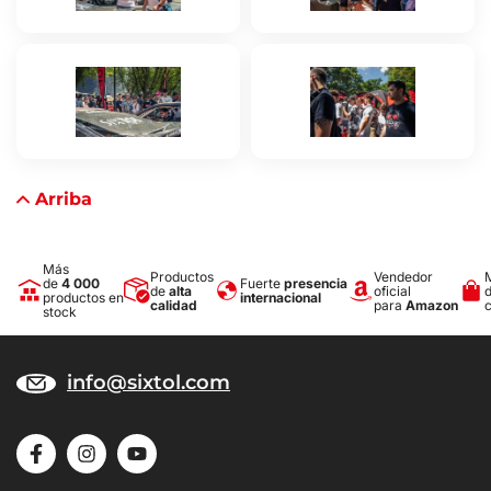
Arriba
Más
Productos
Vendedor
de
4 000
Fuerte
presencia
de
alta
oficial
productos en
internacional
calidad
para
Amazon
stock
info@sixtol.com