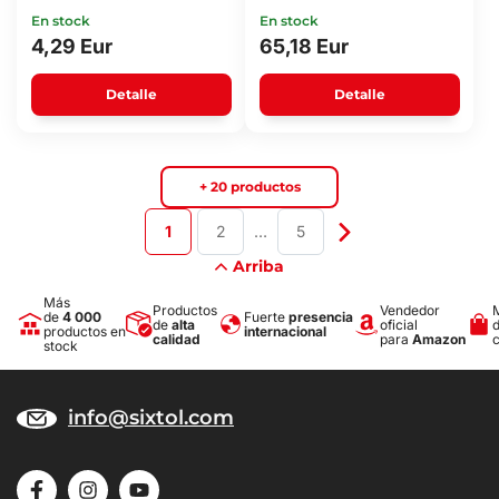
En stock
En stock
4,29 Eur
65,18 Eur
Detalle
Detalle
+ 20 productos
1
2
…
5
Arriba
Más
Productos
Vendedor
de
4 000
Fuerte
presencia
de
alta
oficial
productos en
internacional
calidad
para
Amazon
stock
info@sixtol.com