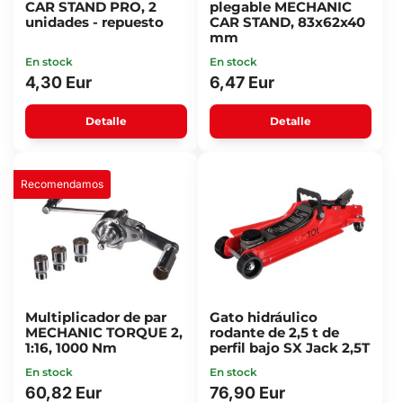
CAR STAND PRO, 2
plegable MECHANIC
unidades - repuesto
CAR STAND, 83x62x40
mm
En stock
En stock
4,30 Eur
6,47 Eur
Detalle
Detalle
Recomendamos
Multiplicador de par
Gato hidráulico
MECHANIC TORQUE 2,
rodante de 2,5 t de
1:16, 1000 Nm
perfil bajo SX Jack 2,5T
En stock
En stock
60,82 Eur
76,90 Eur