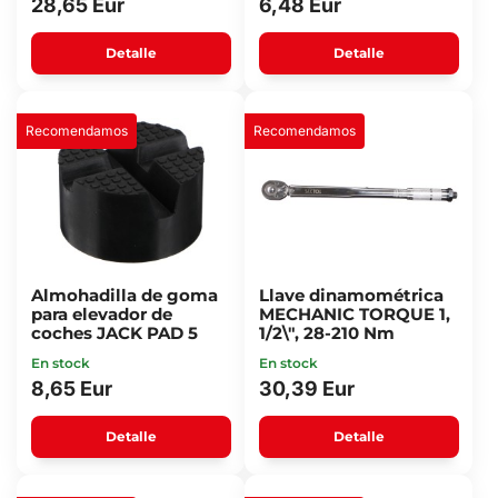
28,65 Eur
6,48 Eur
Detalle
Detalle
Recomendamos
Recomendamos
Almohadilla de goma
Llave dinamométrica
para elevador de
MECHANIC TORQUE 1,
coches JACK PAD 5
1/2\", 28-210 Nm
En stock
En stock
8,65 Eur
30,39 Eur
Detalle
Detalle