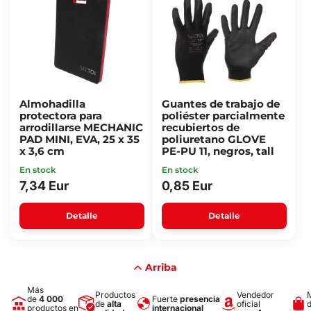
Almohadilla
Guantes de trabajo de
protectora para
poliéster parcialmente
arrodillarse MECHANIC
recubiertos de
PAD MINI, EVA, 25 x 35
poliuretano GLOVE
x 3,6 cm
PE-PU 11, negros, tall
En stock
En stock
7,34 Eur
0,85 Eur
Detalle
Detalle
Arriba
Más
Productos
Vendedor
de
4 000
Fuerte
presencia
de
alta
oficial
productos en
internacional