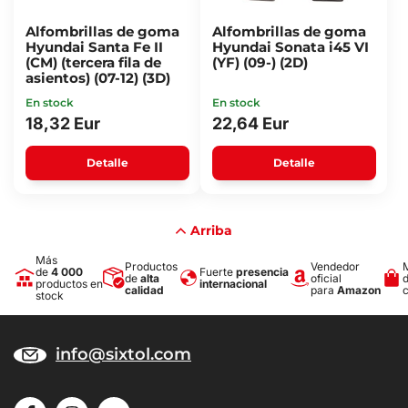
Alfombrillas de goma
Alfombrillas de goma
Hyundai Santa Fe II
Hyundai Sonata i45 VI
(CM) (tercera fila de
(YF) (09-) (2D)
asientos) (07-12) (3D)
En stock
En stock
18,32 Eur
22,64 Eur
Detalle
Detalle
Arriba
Más
Productos
Vendedor
de
4 000
Fuerte
presencia
de
alta
oficial
productos en
internacional
calidad
para
Amazon
stock
info@sixtol.com