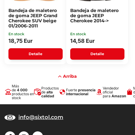
Bandeja de maletero
Bandeja de maletero
de goma JEEP Grand
de goma JEEP
Cherokee SUV beige
Cherokee 2014->
01/2006-2011
En stock
En stock
18,75 Eur
14,58 Eur
Detalle
Detalle
Arriba
Más
Productos
Vendedor
de
4 000
Fuerte
presencia
de
alta
oficial
productos en
internacional
calidad
para
Amazon
stock
info@sixtol.com