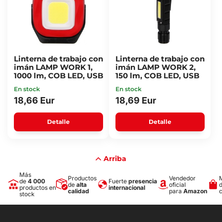
Linterna de trabajo con
Linterna de trabajo con
imán LAMP WORK 1,
imán LAMP WORK 2,
1000 lm, COB LED, USB
150 lm, COB LED, USB
En stock
En stock
18,66 Eur
18,69 Eur
Detalle
Detalle
Arriba
Más
Productos
Vendedor
de
4 000
Fuerte
presencia
de
alta
oficial
productos en
internacional
calidad
para
Amazon
stock