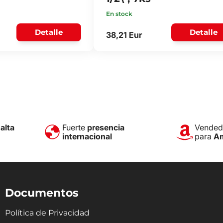
En stock
Detalle
Detalle
38,21 Eur
e
alta
Fuerte
presencia
Vendedo
internacional
para
A
Documentos
Política de Privacidad