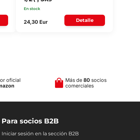
En stock
Detalle
24,30 Eur
r oficial
Más de
80
socios
mazon
comerciales
Para socios B2B
Iniciar sesión en la sección B2B