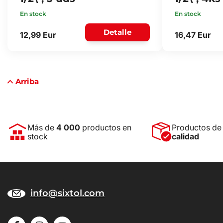
En stock
En stock
Detalle
12,99 Eur
16,47 Eur
Arriba
Más de
4 000
productos en
Productos d
stock
calidad
info@sixtol.com