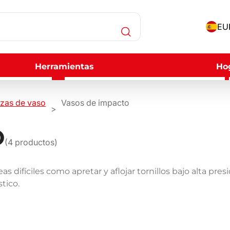
EUR
Herramientas
Ho
zas de vaso
Vasos de impacto
O
(
4
productos)
s difíciles como apretar y aflojar tornillos bajo alta pr
stico.