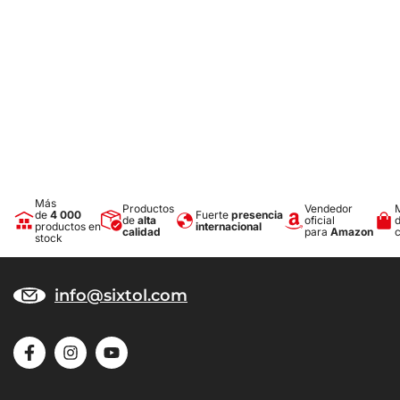
Comodidad
Una capa antideslizante de alta calidad en toda la superficie evita
eficazmente el desplazamiento de materiales y objetos
transportados colocados sobre la base durante la conducción,
siendo un ayudante ideal para transportar compras, equipaje, etc.
Medidas precisas
La bandeja está fabricada con absoluta precisión según la forma
del suelo del maletero del tipo de vehículo concreto.
Más
Productos
Vendedor
de
4 000
Fuerte
presencia
de
alta
oficial
productos en
internacional
Diseño
calidad
para
Amazon
stock
El diseño moderno garantiza un uso sin problemas y un aspecto
elegante en el tipo de vehículo correspondiente.
info@sixtol.com
Materiales
Material reciclable, muy resistente y de alta calidad: la goma
microporosa SBR aporta a las bandejas una elasticidad extrema
que garantiza que, al doblarse (por ejemplo, en el almacenaje), la
bandeja vuelva a estirarse recuperando su forma original.