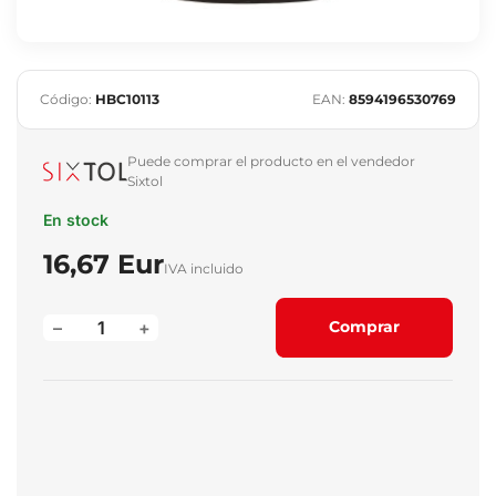
Código:
HBC10113
EAN:
8594196530769
Puede comprar el producto en el vendedor
Sixtol
En stock
16,67 Eur
IVA incluido
–
+
Comprar