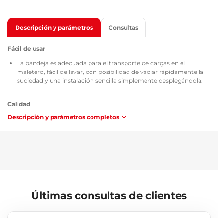
Descripción y parámetros
Consultas
Fácil de usar
La bandeja es adecuada para el transporte de cargas en el
maletero, fácil de lavar, con posibilidad de vaciar rápidamente la
suciedad y una instalación sencilla simplemente desplegándola.
Calidad
Descripción y parámetros completos
Todas las bandejas para maletero cuentan con el certificado TÜV
Süd Czech, el certificado sobre la composición y seguridad del
material utilizado MSDS, la homologación conforme a las
directrices de la República Checa / Unión Europea ATEST 8SD 3401
y, en cuanto a inflamabilidad, cumplen los requisitos de la
metodología ZM-A/10.70 (República Checa / Unión Europea).
Mantenimiento
Últimas consultas de clientes
La bandeja es fácil de lavar, adaptada para el mantenimiento
estándar con limpiadores comunes (p. ej., lavado con agua tibia y
un jabón no agresivo y no abrasivo, etc.). La limpieza se puede