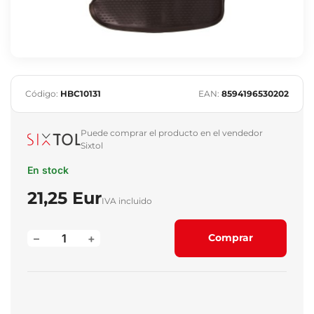
Código:
HBC10131
EAN:
8594196530202
Puede comprar el producto en el vendedor
Sixtol
En stock
21,25 Eur
IVA incluido
–
+
Comprar