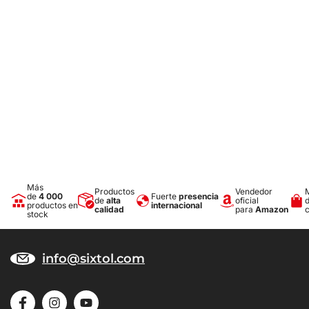
de aceites, gasolina y otros combustibles y parcialmente también
al electrolito de las baterías.
Comodidad
Una capa antideslizante en toda la superficie de muy alta calidad
en la cara superior evita eficazmente el desplazamiento de los
objetos colocados sobre la bandeja durante la conducción —
ayudante ideal para transportar compras, equipaje, etc.
Medidas exactas
La bandeja está fabricada exactamente según la forma del fondo
del maletero del tipo de vehículo concreto.
Más
Productos
Vendedor
de
4 000
Fuerte
presencia
de
alta
oficial
productos en
internacional
Diseño
calidad
para
Amazon
stock
El diseño moderno garantiza un uso sin problemas y un aspecto
elegante en el tipo de vehículo correspondiente.
info@sixtol.com
Materiales
Material reciclable, muy resistente y de calidad: la goma
microporosa SBR proporciona a las bandejas una elasticidad