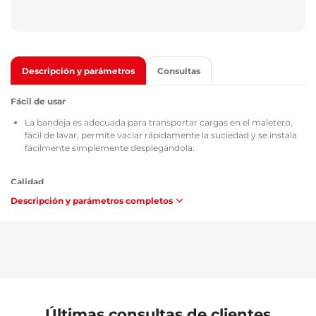
Descripción y parámetros
Consultas
Fácil de usar
La bandeja es adecuada para transportar cargas en el maletero,
fácil de lavar, permite vaciar rápidamente la suciedad y se instala
fácilmente simplemente desplegándola.
Calidad
Descripción y parámetros completos
Todas las bandejas para el maletero cuentan con el certificado
TÜV Süd Czech, el certificado de composición y seguridad del
material utilizado MSDS, la homologación según las directrices de
la República Checa / Unión Europea ATEST 8SD 3401 y en cuanto a
inflamabilidad cumplen los requisitos de la metodología ZM-
A/10.70 (República Checa / Unión Europea).
Mantenimiento
Últimas consultas de clientes