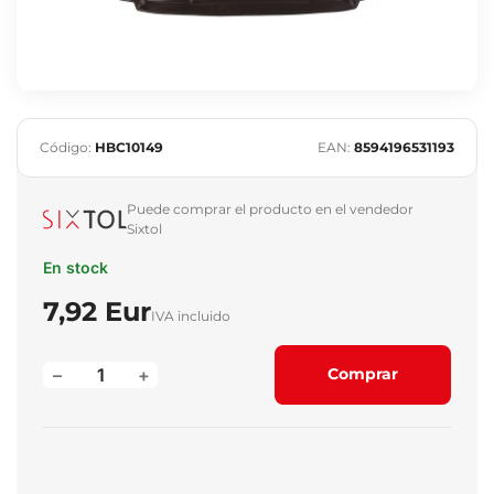
Código:
HBC10149
EAN:
8594196531193
Puede comprar el producto en el vendedor
Sixtol
En stock
7,92 Eur
IVA incluido
–
+
Comprar