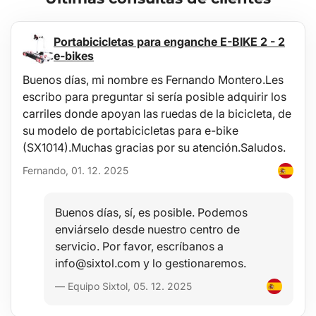
La bandeja es fácil de lavar, diseñada para el mantenimiento
estándar con productos de limpieza comunes (p. ej., lavado con
agua tibia y un detergente no agresivo y no abrasivo, etc.). La
Portabicicletas para enganche E-BIKE 2 - 2
limpieza se puede realizar fácilmente fuera del vehículo, por
e-bikes
ejemplo con una manguera de jardín.
Buenos días, mi nombre es Fernando Montero.Les
Estabilidad
escribo para preguntar si sería posible adquirir los
La calidad del material permite el uso de la bandeja en un amplio
carriles donde apoyan las ruedas de la bicicleta, de
rango de temperaturas desde -60°C hasta +80°C y también una
su modelo de portabicicletas para e-bike
considerable resistencia al envejecimiento del material por la
(SX1014).Muchas gracias por su atención.Saludos.
radiación UV.
Fernando, 01. 12. 2025
Seguridad
El material hipoalergénico permite su uso en cualquier vehículo
Buenos días, sí, es posible. Podemos
sin riesgos para la salud.
enviárselo desde nuestro centro de
servicio. Por favor, escríbanos a
Protección
info@sixtol.com y lo gestionaremos.
La ventaja de estas bandejas es un borde elevado de 4-6 cm
(según el tipo de vehículo), que protege el interior del maletero
— Equipo Sixtol, 05. 12. 2025
contra el derrame o vertido de líquidos (agua, aceite), suciedad,
polvo, nieve, etc., con resistencia al traspaso de aceites, gasolina y