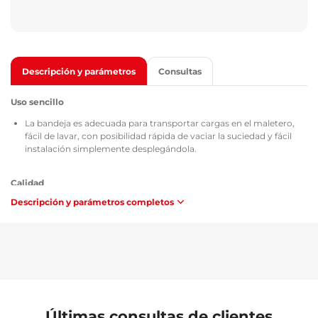
Descripción y parámetros
Consultas
Uso sencillo
La bandeja es adecuada para transportar cargas en el maletero,
fácil de lavar, con posibilidad rápida de vaciar la suciedad y fácil
instalación simplemente desplegándola.
Calidad
Descripción y parámetros completos
Todas las bandejas para maletero cuentan con el certificado TÜV
Süd Czech, certificado sobre la composición y la seguridad del
material utilizado MSDS, homologación según las directrices de la
República Checa / Unión Europea ATEST 8SD 3401 y, en cuanto a
inflamabilidad, cumplen los requisitos de la metodología ZM-
A/10.70 (República Checa / Unión Europea).
Mantenimiento
Últimas consultas de clientes