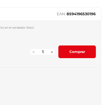
EAN:
8594196530196
o en el vendedor Sixtol
–
+
Comprar