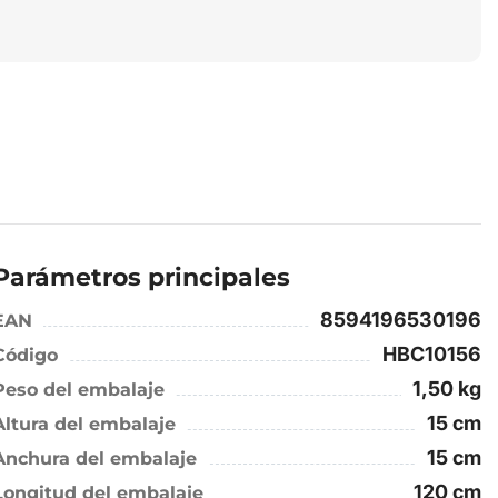
Parámetros principales
8594196530196
EAN
HBC10156
Código
1,50 kg
Peso del embalaje
15 cm
Altura del embalaje
15 cm
Anchura del embalaje
120 cm
Longitud del embalaje