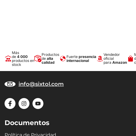
Una capa antideslizante de alta calidad en la superficie superior
evita eficazmente el desplazamiento del material y los objetos
transportados durante la conducción: es un ayudante ideal para
transportar compras, equipaje, etc.
Dimensiones precisas
La bandeja está fabricada con absoluta precisión según la forma
del fondo del maletero del tipo de vehículo concreto.
Más
Productos
Vendedor
de
4 000
Fuerte
presencia
de
alta
oficial
productos en
internacional
Diseño
calidad
para
Amazon
stock
El diseño moderno garantiza un uso sin problemas y un aspecto
elegante en el tipo de vehículo correspondiente.
info@sixtol.com
Materiales
Material reciclable, de alta resistencia y calidad: el caucho
microporoso SBR proporciona a las bandejas una flexibilidad
extrema, que garantiza que al doblarse (p. ej., durante el
almacenamiento) la bandeja recupere de nuevo su forma original.
Documentos
Política de Privacidad