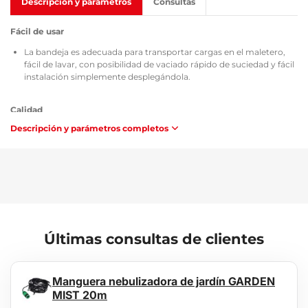
Descripción y parámetros
Consultas
Fácil de usar
La bandeja es adecuada para transportar cargas en el maletero,
fácil de lavar, con posibilidad de vaciado rápido de suciedad y fácil
instalación simplemente desplegándola.
Calidad
Descripción y parámetros completos
Todas las bandejas de maletero cuentan con el certificado TÜV
Süd Czech, el certificado de composición y seguridad del material
utilizado MSDS, la homologación según las directivas de la
República Checa / Unión Europea ATEST 8SD 3401 y, en cuanto a
inflamabilidad, cumplen los requisitos de la metodología ZM-
A/10.70 (República Checa / Unión Europea).
Mantenimiento
Últimas consultas de clientes
La bandeja es fácil de lavar, indicada para el mantenimiento
estándar con limpiadores comunes (p. ej., lavado con agua tibia y
un detergente no agresivo y no abrasivo, etc.). La limpieza se
Manguera nebulizadora de jardín GARDEN
puede realizar fácilmente fuera del vehículo, por ejemplo con una
MIST 20m
manguera de jardín.