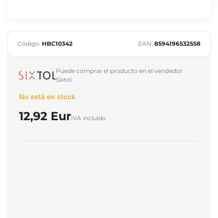
Código:
HBC10342
EAN:
8594196532558
Puede comprar el producto en el vendedor
Sixtol
No está en stock
12,92 Eur
IVA incluido