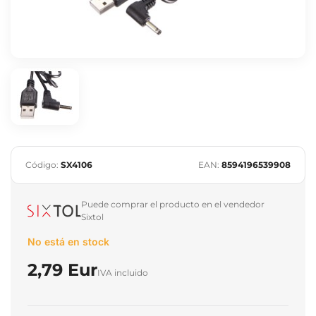
Código:
SX4106
EAN:
8594196539908
Puede comprar el producto en el vendedor
Sixtol
No está en stock
2,79 Eur
IVA incluido