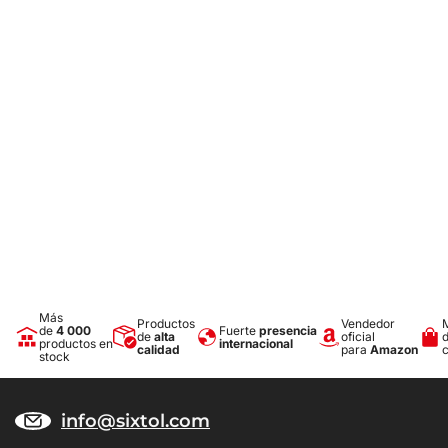
Más
Productos
Vendedor
de
4 000
Fuerte
presencia
de
alta
oficial
productos en
internacional
calidad
para
Amazon
stock
info@sixtol.com