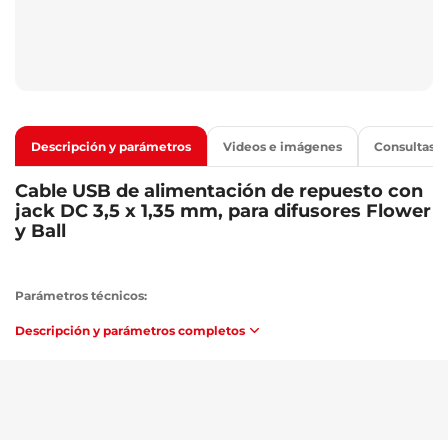
Descripción y parámetros
Videos e imágenes
Consultas
Cable USB de alimentación de repuesto con
jack DC 3,5 x 1,35 mm, para difusores Flower
y Ball
Parámetros técnicos:
Tipo de conector de entrada: USB 2.0 tipo A
Descripción y parámetros completos
Tipo de conector de salida: jack coaxial DC 5V / 3,5 mm x 1,35 mm x
10 mm
Para modelos: Flower, Ball - SX4001, SX4002, SX4003, SX4004,
SX4005, SX4006, SX4007
Longitud del cable de alimentación: 1 m