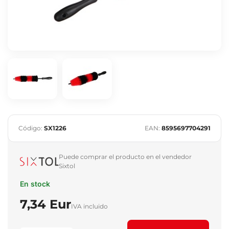
Código:
SX1226
EAN:
8595697704291
Puede comprar el producto en el vendedor
Sixtol
En stock
7,34 Eur
IVA incluido