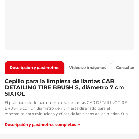
Descripción y parámetros
Videos e imágenes
Consultas
Cepillo para la limpieza de llantas CAR
DETAILING TIRE BRUSH S, diámetro 7 cm
SIXTOL
El práctico cepillo para la limpieza de llantas CAR DETAILING TIRE
BRUSH S con un diámetro de 7 cm está diseñado para el
mantenimiento minucioso y eficaz de los discos de las ruedas. Sus
cerdas, finas pero firmes, eliminan incluso la suciedad resistente, el
Descripción y parámetros completos
polvo de frenos y otros depósitos sin rayar la superficie. Gracias a su
tamaño compacto y al diseño ergonómico del mango, ofrece un
agarre cómodo durante la limpieza. Este cepillo es una excelente