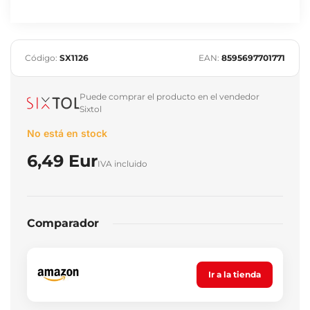
Código:
SX1126
EAN:
8595697701771
Puede comprar el producto en el vendedor
Sixtol
No está en stock
6,49 Eur
IVA incluido
Comparador
Ir a la tienda