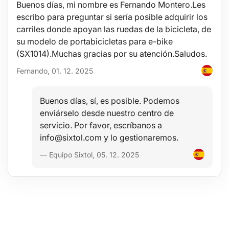
Buenos días, mi nombre es Fernando Montero.Les
Parámetros técnicos:
escribo para preguntar si sería posible adquirir los
Material: acero al carbono
carriles donde apoyan las ruedas de la bicicleta, de
Dimensiones: 20,5 x 13 x 4 cm
su modelo de portabicicletas para e-bike
Peso: 0,52 kg
(SX1014).Muchas gracias por su atención.Saludos.
Fernando, 01. 12. 2025
Buenos días, sí, es posible. Podemos
enviárselo desde nuestro centro de
servicio. Por favor, escríbanos a
info@sixtol.com y lo gestionaremos.
— Equipo Sixtol, 05. 12. 2025