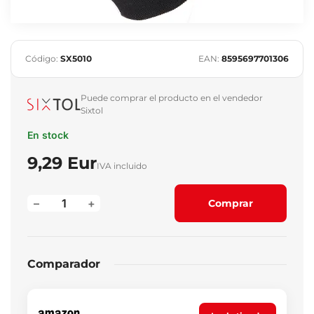
Código:
SX5010
EAN:
8595697701306
Puede comprar el producto en el vendedor
Sixtol
En stock
9,29 Eur
IVA incluido
–
+
Comprar
Comparador