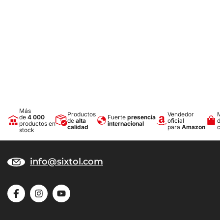
Más
Productos
Vendedor
de
4 000
Fuerte
presencia
de
alta
oficial
productos en
internacional
calidad
para
Amazon
stock
info@sixtol.com