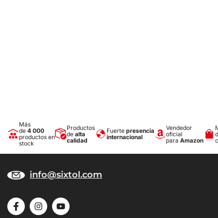
1x Alicates para abrazaderas autoblocantes simples
1x Alicates para abrazaderas de manguera con cable Bowden -
longitud de los alicates 210 mm, longitud del cable 700 mm,
apertura 55 mm
1x Alicates para abrazaderas autoblocantes
1x Herramienta con gancho para desmontar mangueras
1x Destornillador para abrazaderas de manguera
Parámetros técnicos:
Dimensiones del estuche: 42 x 28 x 9 cm
Material: acero para herramientas
Número de piezas en el juego: 9
Más
Productos
Vendedor
de
4 000
Fuerte
presencia
de
alta
oficial
productos en
internacional
calidad
para
Amazon
stock
info@sixtol.com