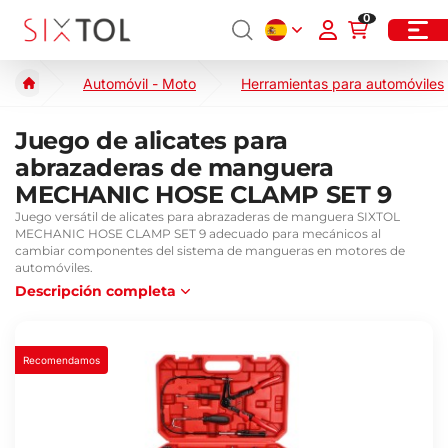
0
Automóvil - Moto
Herramientas para automóviles
Juego de alicates para
abrazaderas de manguera
MECHANIC HOSE CLAMP SET 9
Juego versátil de alicates para abrazaderas de manguera SIXTOL
MECHANIC HOSE CLAMP SET 9 adecuado para mecánicos al
cambiar componentes del sistema de mangueras en motores de
automóviles.
Descripción completa
Recomendamos