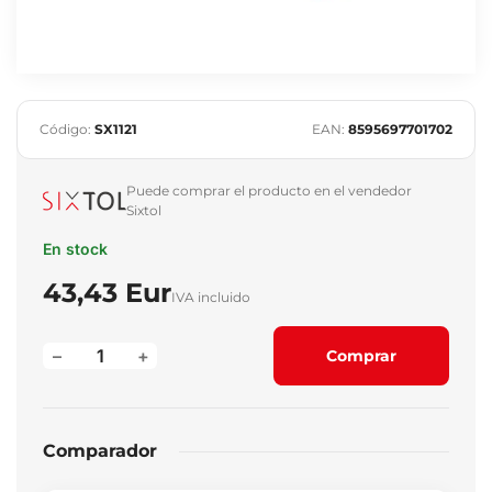
Código:
SX1121
EAN:
8595697701702
Puede comprar el producto en el vendedor
Sixtol
En stock
43,43 Eur
IVA incluido
–
+
Comprar
Comparador