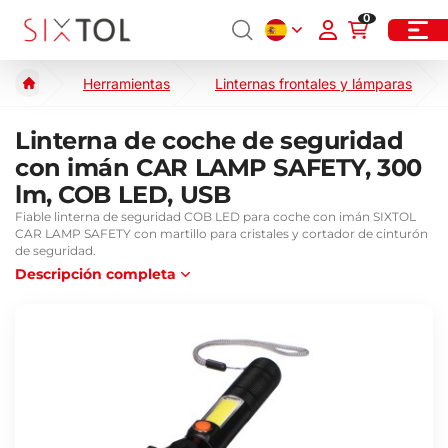
0
Herramientas
Linternas frontales y lámparas
Linterna de coche de seguridad
con imán CAR LAMP SAFETY, 300
lm, COB LED, USB
Fiable linterna de seguridad COB LED para coche con imán SIXTOL
CAR LAMP SAFETY con martillo para cristales y cortador de cinturón
de seguridad.
Descripción completa