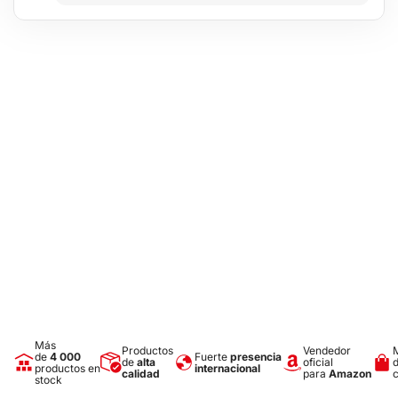
Tipo de luz: COB LED
Flujo luminoso (lm): 300
Número de modos: 4
Tiempo de iluminación (h): 3 – 5
Carga: micro USB (DC 5V/1A) + USB A
Capacidad de batería (mAh): 1800
Tiempo de carga (h): 5
Temperatura de funcionamiento (°C): -25 – 50
Dimensiones del embalaje: 17 x 7 x 4 cm
Dimensiones de la linterna: 16,5 x 6,5 x 3,5 cm
Peso: 215 g
Más
Productos
Vendedor
de
4 000
Fuerte
presencia
de
alta
oficial
productos en
internacional
calidad
para
Amazon
stock