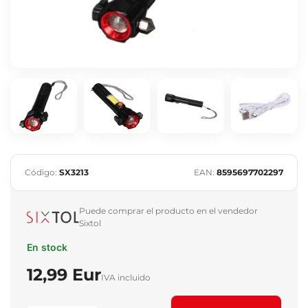
Código:
SX3213
EAN:
8595697702297
Puede comprar el producto en el vendedor
Sixtol
En stock
12,99 Eur
IVA incluido