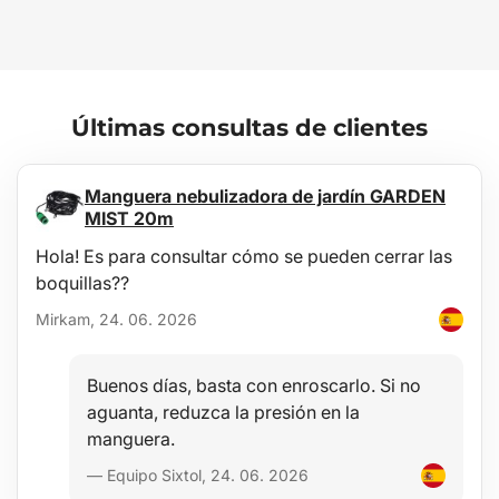
cuando tengas que abandonar el vehículo de forma urgente.
El
cuerpo de la linterna es de metal
, por lo que resiste un uso más
rudo. Se puede cargar cómodamente incluso durante el viaje
mediante
cable micro USB
.
Principales ventajas:
Últimas consultas de clientes
Intensidad 300 lm
Martillo metálico
Cortador del cinturón de seguridad
Manguera nebulizadora de jardín GARDEN
Función zoom
MIST 20m
Luz roja de emergencia
Imán
Hola! Es para consultar cómo se pueden cerrar las
Carga por cable USB
boquillas??
Uso:
Mirkam, 24. 06. 2026
Situaciones de emergencia en carretera
Trabajo en el coche
Buenos días, basta con enroscarlo. Si no
Contenido del paquete:
aguanta, reduzca la presión en la
1x linterna de seguridad con imán
manguera.
1x cable USB
Especificaciones técnicas:
— Equipo Sixtol, 24. 06. 2026