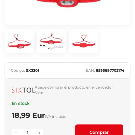
Código:
SX3201
EAN:
8595697702174
Puede comprar el producto en el vendedor
Sixtol
En stock
18,99 Eur
IVA incluido
–
+
Comprar