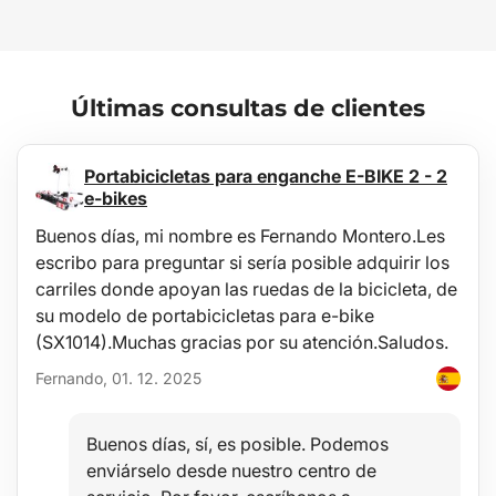
manos libres y una buena fuente de luz.
Principales ventajas:
Intensidad de hasta 120 lm
Resistente al agua
Últimas consultas de clientes
Larga vida útil
Fácil uso
Carga por USB
Portabicicletas para enganche E-BIKE 2 - 2
Cinta elástica ajustable
e-bikes
Uso:
Buenos días, mi nombre es Fernando Montero.Les
Senderismo
escribo para preguntar si sería posible adquirir los
Trabajo en el jardín
carriles donde apoyan las ruedas de la bicicleta, de
Acampada
Pesca
su modelo de portabicicletas para e-bike
Carrera nocturna/vespertina
(SX1014).Muchas gracias por su atención.Saludos.
Alpinismo
Fernando, 01. 12. 2025
Contenido del paquete:
1x Linterna frontal con banda de goma
1x Cable de carga USB magnético
Buenos días, sí, es posible. Podemos
Especificaciones técnicas:
enviárselo desde nuestro centro de