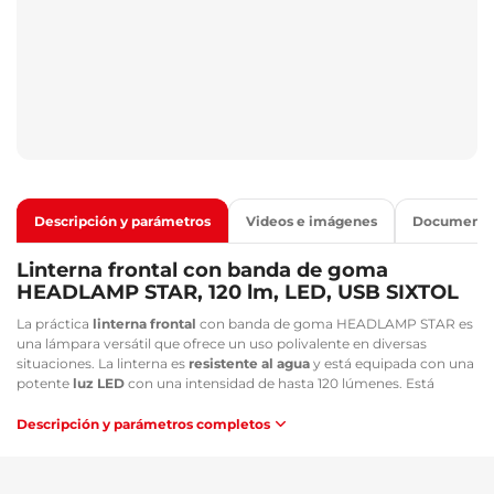
Descripción y parámetros
Videos e imágenes
Documento
Linterna frontal con banda de goma
HEADLAMP STAR, 120 lm, LED, USB SIXTOL
La práctica
linterna frontal
con banda de goma HEADLAMP STAR es
una lámpara versátil que ofrece un uso polivalente en diversas
situaciones. La linterna es
resistente al agua
y está equipada con una
potente
luz LED
con una intensidad de hasta 120 lúmenes. Está
provista de una banda de goma ajustable que se coloca
cómodamente en la cabeza, no aprieta y mantiene la linterna en su
Descripción y parámetros completos
sitio. La linterna puede cargarse mediante un
cable de carga
magnético
, lo que garantiza una larga vida útil. Esta linterna es ideal
para diversas actividades al aire libre, como
, cuando necesita las