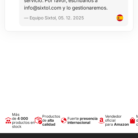
servicio. Por favor, escríbanos a
Tipo de luz: LED
Flujo luminoso (lm): 12 – 120
info@sixtol.com y lo gestionaremos.
Voltaje (V): 4
— Equipo Sixtol, 05. 12. 2025
Grado de protección: IPX4 - protegido contra salpicaduras de
agua
Número de modos: 3 modos – 1. 12 lm/180 lux; 2. 60 lm/720 lux; 3.
120 lm/1240 lux
Autonomía (h): 24/8/6
Alcance (m): 27/54/70
Carga: magnética + USB A
Capacidad de la batería (mAh): 800
Tiempo de carga (h): 4
Temperatura de funcionamiento (°C): -25 - 50
Dimensiones del paquete: 22,5 x 9 x 6
Dimensiones de la linterna frontal: 6 x 3,5 x 3 cm
Máx. contorno de cabeza: 76 cm
Peso: 254 g
Más
Productos
Vendedor
de
4 000
Fuerte
presencia
de
alta
oficial
productos en
internacional
calidad
para
Amazon
stock