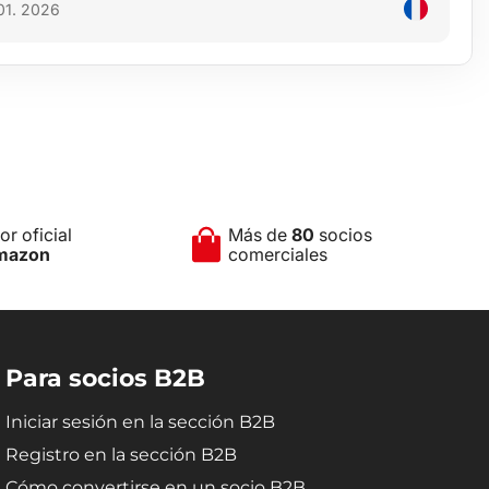
 01. 2026
r oficial
Más de
80
socios
mazon
comerciales
Para socios B2B
Iniciar sesión en la sección B2B
Registro en la sección B2B
Cómo convertirse en un socio B2B