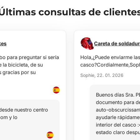
Últimas consultas de cliente
kes
Careta de soldadu
o para preguntar si sería
Hola,¿Puede enviarme las 
la bicicleta, de su
casco?Cordialmente,Soph
 gracias por su
Sophie, 22. 01. 2026
Buenos días Sra. P
documento para de
 desde nuestro centro
auto-obscurcissa
com y lo
ayudarle rápidamen
interior del casco 
estado claro desp