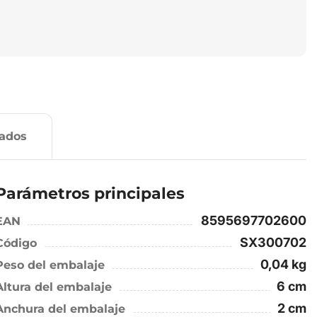
nados
Parámetros principales
8595697702600
EAN
SX300702
Código
0,04 kg
Peso del embalaje
6 cm
Altura del embalaje
2 cm
Anchura del embalaje