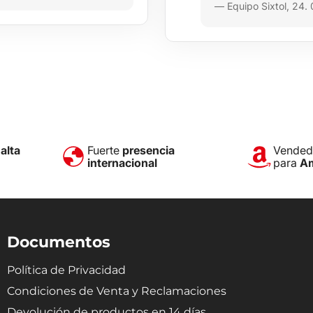
— Equipo Sixtol, 24.
e
alta
Fuerte
presencia
Vendedo
internacional
para
A
Documentos
Política de Privacidad
Condiciones de Venta y Reclamaciones
Devolución de productos en 14 días