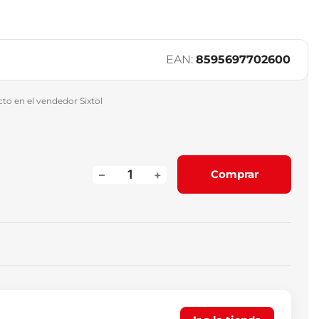
EAN:
8595697702600
o en el vendedor Sixtol
–
+
Comprar