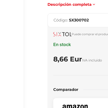
Descripción completa
Código:
SX300702
Puede comprar el product
En stock
8,66 Eur
IVA incluido
Comparador